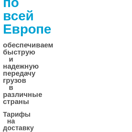
по
предлагаем качественные и известные бренды,
всей
чтобы удовлетворить даже самого
требовательного гурмана.
Европе
обеспечиваем
Подобрать ассортимент
быструю
и
надежную
передачу
грузов
в
различные
страны
Тарифы
на
доставку