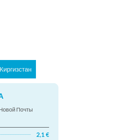
Киргизстан
А
 Новой Почты
2,1 €