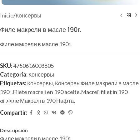
Inicio
/
Консервы
Филе макрели в масле 190г.
Филе макрели в масле 190г.
SKU:
4750616008605
Categoría:
Консервы
Etiquetas:
Консервы
,
КонсервыФиле макрели в масле
190г.Filete macreli en 190 aceite.Macreli fillet in 190
oil.Філе Макрелі в 190 Нафта.
Compartir:
Descripción
Филе макрели в масле 190г.