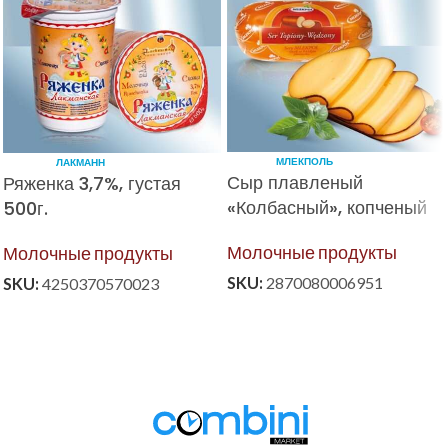
МЛЕКПОЛЬ
ЛАКМАНН
Сыр плавленый
Ряженка 3,7%, густая
«Колбасный», копченый
500г.
Молочные продукты
Молочные продукты
SKU:
2870080006951
SKU:
4250370570023