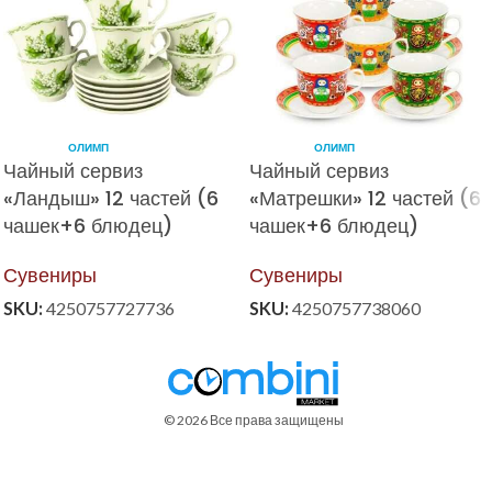
ОЛИМП
ОЛИМП
Чайный сервиз
Чайный сервиз
«Ландыш» 12 частей (6
«Матрешки» 12 частей (6
чашек+6 блюдец)
чашек+6 блюдец)
Сувениры
Сувениры
SKU:
4250757727736
SKU:
4250757738060
© 2026 Все права защищены