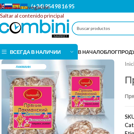
(+34) 954 98 16 95
Saltar a la navegación
Saltar al contenido principal
ВСЕГДА В НАЛИЧИИ
В НАЧАЛО
БЛОГ
ПРОД
Inic
ЛАКМАНН
П
АЛКОГОЛЬНЫЕ НАП
Пря
Магазин COMBINI предлагает эксклюзивный
ассортимент алкогольных напитков! Изысканные
SK
вина, элитные виски, роскошное шампанское и
Cat
другие не менее замечательные напитки, которые
Eti
удовлетворят самые разные вкусы. Мы