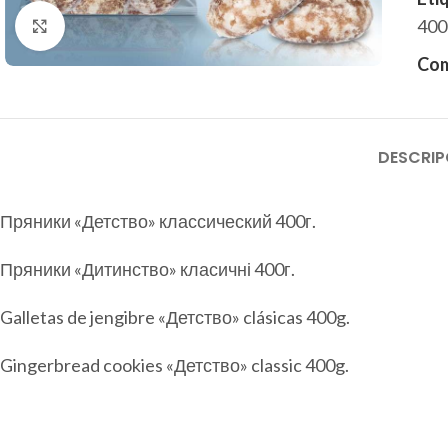
предлагаем качественные и известные бренды,
400
Haga clic para ampliar
чтобы удовлетворить даже самого
требовательного гурмана.
Com
DESCRIP
Подобрать ассортимент
Пряники «Детство» классический 400г.
Пряники «Дитинство» класичні 400г.
Galletas de jengibre «Детство» clásicas 400g.
Gingerbread cookies «Детство» classic 400g.