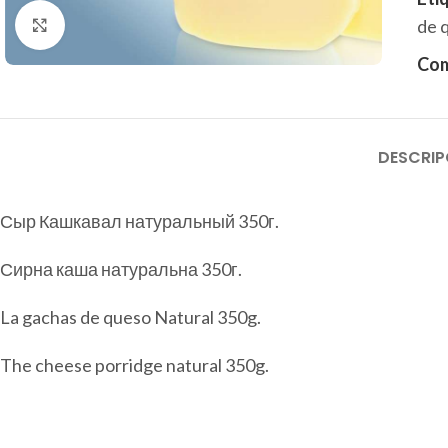
предлагаем качественные и известные бренды,
Haga clic para ampliar
de 
чтобы удовлетворить даже самого
требовательного гурмана.
Com
DESCRIP
Подобрать ассортимент
Сыр Кашкавал натуральный 350г.
Сирна каша натуральна 350г.
La gachas de queso Natural 350g.
The cheese porridge natural 350g.