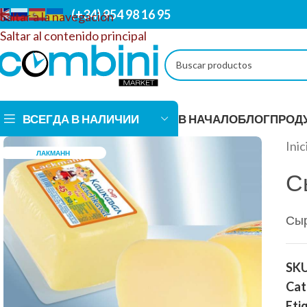
(+34) 954 98 16 95
Saltar a la navegación
Saltar al contenido principal
ВСЕГДА В НАЛИЧИИ
В НАЧАЛО
БЛОГ
ПРОД
Inic
ЛАКМАНН
С
АЛКОГОЛЬНЫЕ НАП
Сыр
Магазин COMBINI предлагает эксклюзивный
ассортимент алкогольных напитков! Изысканные
SK
вина, элитные виски, роскошное шампанское и
Cat
другие не менее замечательные напитки, которые
Eti
удовлетворят самые разные вкусы. Мы