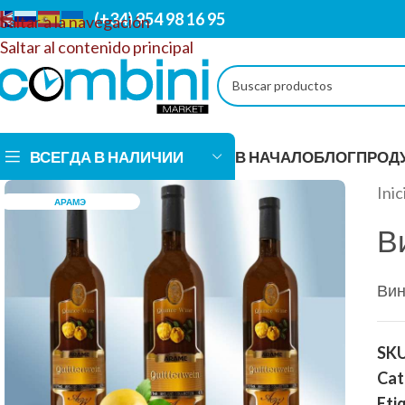
(+34) 954 98 16 95
Saltar a la navegación
Saltar al contenido principal
ВСЕГДА В НАЛИЧИИ
В НАЧАЛО
БЛОГ
ПРОД
Inic
АРАМЭ
В
АЛКОГОЛЬНЫЕ НАП
Вин
Магазин COMBINI предлагает эксклюзивный
ассортимент алкогольных напитков! Изысканные
SK
вина, элитные виски, роскошное шампанское и
Cat
другие не менее замечательные напитки, которые
Eti
удовлетворят самые разные вкусы. Мы