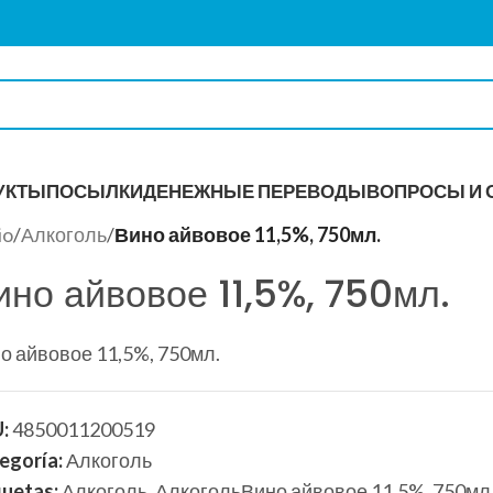
УКТЫ
ПОСЫЛКИ
ДЕНЕЖНЫЕ ПЕРЕВОДЫ
ВОПРОСЫ И 
io
/
Алкоголь
/
Вино айвовое 11,5%, 750мл.
ино айвовое 11,5%, 750мл.
ИТКИ
о айвовое 11,5%, 750мл.
U:
4850011200519
egoría:
Алкоголь
quetas:
Алкоголь
,
АлкогольВино айвовое 11,5%, 750мл.A