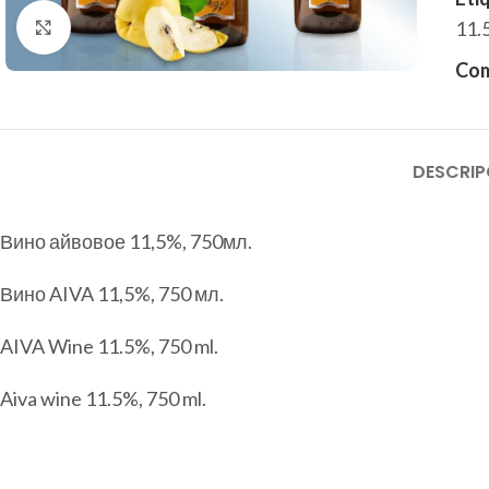
предлагаем качественные и известные бренды,
Haga clic para ampliar
11.
чтобы удовлетворить даже самого
требовательного гурмана.
Com
DESCRIP
Подобрать ассортимент
Вино айвовое 11,5%, 750мл.
Вино AIVA 11,5%, 750 мл.
AIVA Wine 11.5%, 750 ml.
Aiva wine 11.5%, 750 ml.