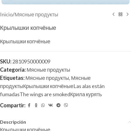
Inicio
/
Мясные продукты
Крылышки копчёные
Крылышки копчёные
SKU:
2810950000009
Categoría:
Мясные продукты
Etiquetas:
Мясные продукты
,
Мясные
продуктыКрылышки копчёныеLas alas están
fumadasThe wings are smokedКрила курять
Compartir:
Descripción
Крылышки копчёные